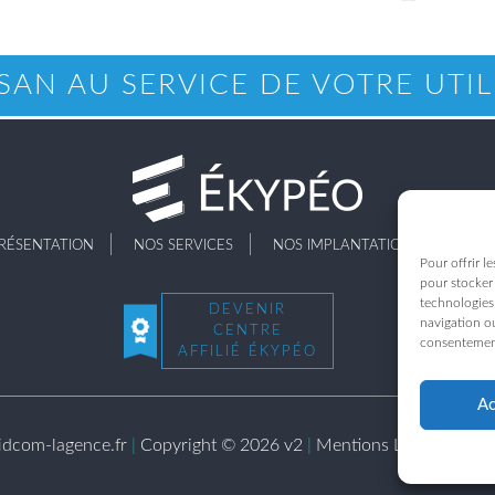
ISAN AU SERVICE DE VOTRE UTIL
RÉSENTATION
NOS SERVICES
NOS IMPLANTATIONS
ACT
Pour offrir l
pour stocker 
technologies
DEVENIR
navigation ou
CENTRE
consentement 
AFFILIÉ ÉKYPÉO
Ac
.idcom-lagence.fr
|
Copyright © 2026 v2
|
Mentions Légales
|
Conf