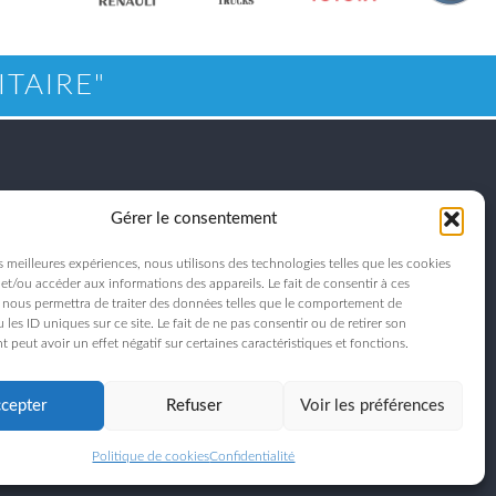
ITAIRE"
Gérer le consentement
US
es meilleures expériences, nous utilisons des technologies telles que les cookies
et/ou accéder aux informations des appareils. Le fait de consentir à ces
 nous permettra de traiter des données telles que le comportement de
ENVOYEZ VOTRE
 les ID uniques sur ce site. Le fait de ne pas consentir ou de retirer son
CANDIDATURE
peut avoir un effet négatif sur certaines caractéristiques et fonctions.
cepter
Refuser
Voir les préférences
identialité
|
Gérer les cookies
|
Accès
Politique de cookies
Confidentialité