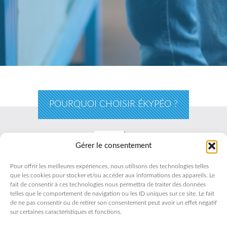
POURQUOI CHOISIR ÉKYPÉO ?
Gérer le consentement
Misez sur une expérience
dans
DE PLUS DE 10 ANS
Pour offrir les meilleures expériences, nous utilisons des technologies telles
le domaine de l’équipement de véhicules
que les cookies pour stocker et/ou accéder aux informations des appareils. Le
fait de consentir à ces technologies nous permettra de traiter des données
utilitaires
telles que le comportement de navigation ou les ID uniques sur ce site. Le fait
de ne pas consentir ou de retirer son consentement peut avoir un effet négatif
sur certaines caractéristiques et fonctions.