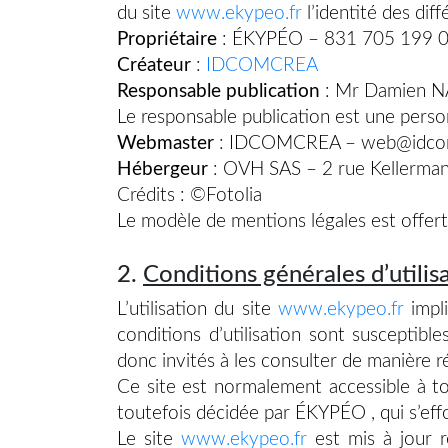
du site
www.ekypeo.fr
l’identité des diff
Propriétaire
: ÉKYPÉO – 831 705 199
Créateur
:
IDCOMCREA
Responsable publication
: Mr Damien N
Le responsable publication est une pers
Webmaster
: IDCOMCREA – web@idcom
Hébergeur
: OVH SAS – 2 rue Kellerma
Crédits : ©Fotolia
Le modèle de mentions légales est offer
2.
Conditions générales d’utilis
L’utilisation du site
www.ekypeo.fr
impli
conditions d’utilisation sont susceptib
donc invités à les consulter de manière ré
Ce site est normalement accessible à t
toutefois décidée par ÉKYPÉO , qui s’effo
Le site
www.ekypeo.fr
est mis à jour 