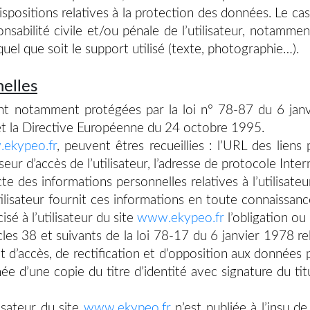
 dispositions relatives à la protection des données. Le
onsabilité civile et/ou pénale de l’utilisateur, notamm
uel que soit le support utilisé (texte, photographie…).
elles
nt notamment protégées par la loi n° 78-87 du 6 jan
 et la Directive Européenne du 24 octobre 1995.
ekypeo.fr
, peuvent êtres recueillies : l’URL des liens p
sseur d’accès de l’utilisateur, l’adresse de protocole Interne
 des informations personnelles relatives à l’utilisateu
utilisateur fournit ces informations en toute connaissa
isé à l’utilisateur du site
www.ekypeo.fr
l’obligation ou
s 38 et suivants de la loi 78-17 du 6 janvier 1978 rela
oit d’accès, de rectification et d’opposition aux donnée
d’une copie du titre d’identité avec signature du titul
isateur du site
www.ekypeo.fr
n’est publiée à l’insu de