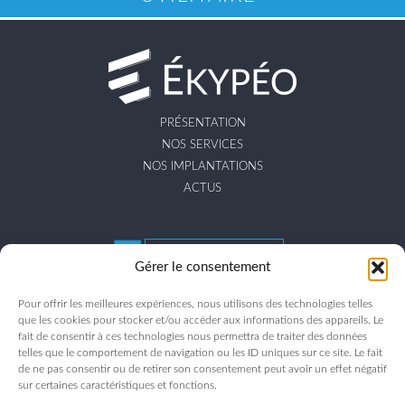
PRÉSENTATION
NOS SERVICES
NOS IMPLANTATIONS
ACTUS
CONFIGUREZ
Gérer le consentement
VOTRE VÉHICULE
Pour offrir les meilleures expériences, nous utilisons des technologies telles
que les cookies pour stocker et/ou accéder aux informations des appareils. Le
DEVENIR CENTRE
fait de consentir à ces technologies nous permettra de traiter des données
AFFILIÉ ÉKYPÉO
telles que le comportement de navigation ou les ID uniques sur ce site. Le fait
de ne pas consentir ou de retirer son consentement peut avoir un effet négatif
sur certaines caractéristiques et fonctions.
ENVOYEZ VOTRE